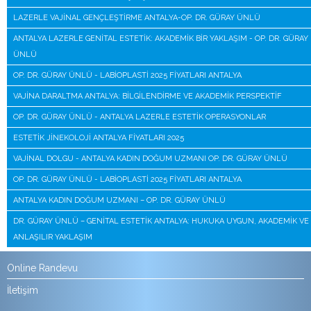
LAZERLE VAJINAL GENÇLEŞTIRME ANTALYA-OP. DR. GÜRAY ÜNLÜ
ANTALYA LAZERLE GENITAL ESTETIK: AKADEMIK BIR YAKLAŞIM - OP. DR. GÜRAY
ÜNLÜ
OP. DR. GÜRAY ÜNLÜ - LABIOPLASTI 2025 FIYATLARI ANTALYA
VAJINA DARALTMA ANTALYA: BILGILENDIRME VE AKADEMIK PERSPEKTIF
OP. DR. GÜRAY ÜNLÜ - ANTALYA LAZERLE ESTETIK OPERASYONLAR
ESTETIK JINEKOLOJI ANTALYA FIYATLARI 2025
VAJINAL DOLGU - ANTALYA KADIN DOĞUM UZMANI OP. DR. GÜRAY ÜNLÜ
OP. DR. GÜRAY ÜNLÜ - LABIOPLASTI 2025 FIYATLARI ANTALYA
ANTALYA KADIN DOĞUM UZMANI – OP. DR. GÜRAY ÜNLÜ
DR. GÜRAY ÜNLÜ – GENITAL ESTETIK ANTALYA: HUKUKA UYGUN, AKADEMIK VE
ANLAŞILIR YAKLAŞIM
Online Randevu
İletişim