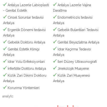
Antalya Lazerle Labioplasti
Antalya Lazerle Vajina
- Genital Estetik
Daraltma
Cinsel Sorunlar tedavisi
Endometriozis tedavisi
Antalya
Antalya
Ergenlik Dönemi tedavisi
Gebelik Bulantilari Tedavisi
Antalya
Antalya
Gebelik Doktoru Antalya
Genital Beyazlatma Antalya
Genital Estetik Kliniği
İdrar Kaçirma Tedavisi
Antalya
Antalya
İdrar Yolu Enfeksiyonlari
İleri Düzey Ultrasonografi
İnfertilite Doktoru Antalya
Jinekolojik Muayene
Kizlik Zari Dikimi Doktoru
Kizlik Zari Muayenesi
Antalya
Antalya
Korunma Yöntemleri
analytc