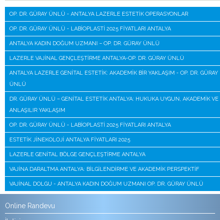
OP. DR. GÜRAY ÜNLÜ - ANTALYA LAZERLE ESTETIK OPERASYONLAR
OP. DR. GÜRAY ÜNLÜ - LABIOPLASTI 2025 FIYATLARI ANTALYA
ANTALYA KADIN DOĞUM UZMANI – OP. DR. GÜRAY ÜNLÜ
LAZERLE VAJINAL GENÇLEŞTIRME ANTALYA-OP. DR. GÜRAY ÜNLÜ
ANTALYA LAZERLE GENITAL ESTETIK: AKADEMIK BIR YAKLAŞIM - OP. DR. GÜRAY
ÜNLÜ
DR. GÜRAY ÜNLÜ – GENITAL ESTETIK ANTALYA: HUKUKA UYGUN, AKADEMIK VE
ANLAŞILIR YAKLAŞIM
OP. DR. GÜRAY ÜNLÜ - LABIOPLASTI 2025 FIYATLARI ANTALYA
ESTETIK JINEKOLOJI ANTALYA FIYATLARI 2025
LAZERLE GENITAL BÖLGE GENÇLEŞTIRME ANTALYA
VAJINA DARALTMA ANTALYA: BILGILENDIRME VE AKADEMIK PERSPEKTIF
VAJINAL DOLGU - ANTALYA KADIN DOĞUM UZMANI OP. DR. GÜRAY ÜNLÜ
Online Randevu