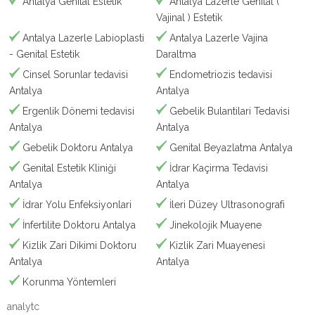
Antalya Genital Estetik
Antalya Lazerle Genital (
Vajinal ) Estetik
Antalya Lazerle Labioplasti
Antalya Lazerle Vajina
- Genital Estetik
Daraltma
Cinsel Sorunlar tedavisi
Endometriozis tedavisi
Antalya
Antalya
Ergenlik Dönemi tedavisi
Gebelik Bulantilari Tedavisi
Antalya
Antalya
Gebelik Doktoru Antalya
Genital Beyazlatma Antalya
Genital Estetik Kliniği
İdrar Kaçirma Tedavisi
Antalya
Antalya
İdrar Yolu Enfeksiyonlari
İleri Düzey Ultrasonografi
İnfertilite Doktoru Antalya
Jinekolojik Muayene
Kizlik Zari Dikimi Doktoru
Kizlik Zari Muayenesi
Antalya
Antalya
Korunma Yöntemleri
analytc