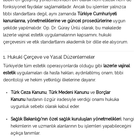
fonksiyonel faydalar sağlamaktadır. Ancak bu işlemler yalnızca
tıbbi standartlara değil, aynı zamanda
Türkiye Cumhuriyeti
kanunlarına, yönetmeliklerine ve güncel prosedürlerine
uygun
şekilde yapılmalıdır. Op. Dr. Güray Ünlü olarak, bu makalede
lazerle vajinal estetik uygulamalarının kapsamını, hukuki
çerçevesini ve etik standartlarını akademik bir dille ele alıyorum.
1. Hukuki Çerçeve ve Yasal Düzenlemeler
Türkiye’de tüm estetik operasyonlarda olduğu gibi
lazerle vajinal
estetik
uygulamaları da hasta hakları, aydınlatılmış onam, tıbbi
deontoloji ve hekim yetkinliği ilkelerine dayanır.
Türk Ceza Kanunu
,
Türk Medeni Kanunu
ve
Borçlar
Kanunu
hastanın özgür iradesiyle verdiği onamı hukuka
uygunluk sebebi olarak kabul eder.
Sağlık Bakanlığı'nın özel sağlık kuruluşları yönetmelikleri
, hangi
hekimlerin ve uzmanlık alanlarının bu işlemleri yapabileceğini
açıkça tanımlar.